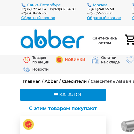
Санкт-Петербург
Москва
+7(812)677-41-64
+7(921)807-54-80
+7(495)240-55-50
+
+7(964)362-65-66
+7(916)557-55-50
+
Обратный звонок
Обратный звонок
Сантехника
оптом
Товары
Остатки
НОВИНКИ
по акции
на складе
Новости
Главная
/
Abber
/
Смесители
/ Смеситель ABBER 
КАТАЛОГ
C этим товаром покупают