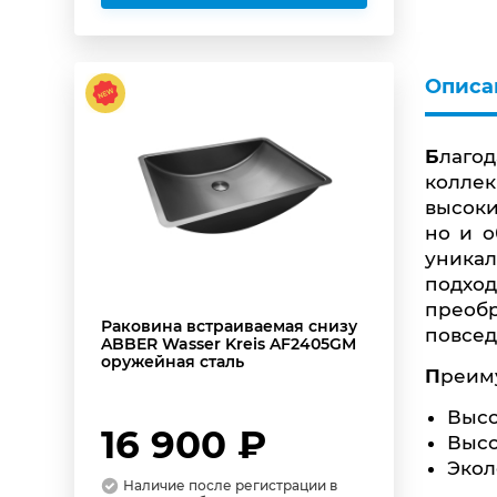
Описа
Благодаря уникальным свойствам нержавеющей стали, мы смогли создать совершенно новые
колле
высоки
но и о
уника
подхо
преобр
Раковина встраиваемая снизу
повсед
ABBER Wasser Kreis AF2405GM
оружейная сталь
Преим
Высо
16 900 ₽
Высо
Экол
Наличие после регистрации в