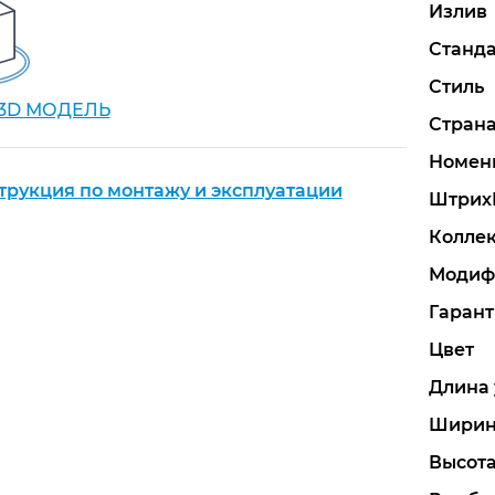
Излив
Станда
Стиль
 3D МОДЕЛЬ
Стран
Номен
трукция по монтажу и эксплуатации
Штрих
Колле
Модиф
Гарант
Цвет
Длина 
Ширин
Высота