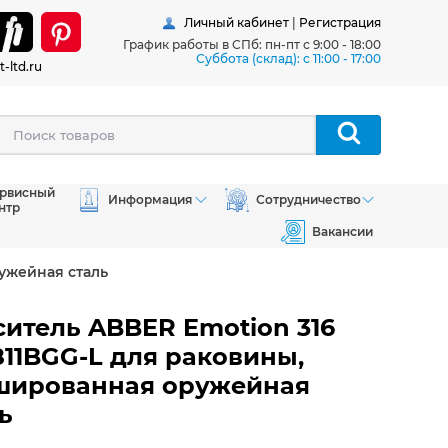
Личный кабинет
|
Регистрация
График работы в СПб: пн-пт с 9:00 - 18:00
Суббота (склад): c 11:00 - 17:00
t-ltd.ru
рвисный
Информация
Сотрудничество
нтр
Вакансии
ужейная сталь
итель ABBER Emotion 316
11BGG-L для раковины,
шированная оружейная
ь