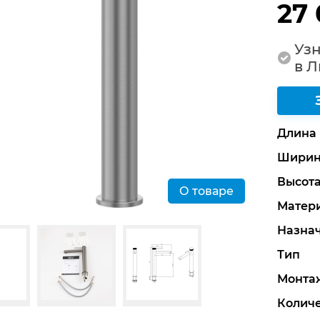
27
Узн
в 
Длина
Ширин
Высот
О товаре
Матер
Назна
Тип
Монта
Количе