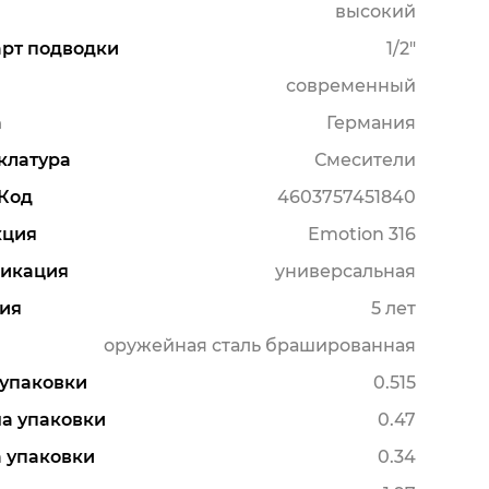
высокий
рт подводки
1/2"
современный
а
Германия
клатура
Смесители
Код
4603757451840
кция
Emotion 316
икация
универсальная
ия
5 лет
оружейная сталь брашированная
упаковки
0.515
а упаковки
0.47
 упаковки
0.34