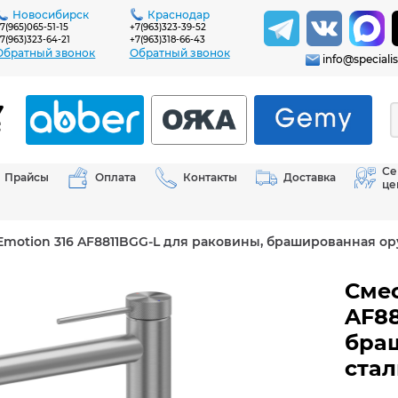
Новосибирск
Краснодар
7(965)065-51-15
+7(963)323-39-52
7(963)323-64-21
+7(963)318-66-43
Обратный звонок
Обратный звонок
info@specialis
Се
Прайсы
Оплата
Контакты
Доставка
це
Emotion 316 AF8811BGG-L для раковины, брашированная ор
Смес
AF88
бра
стал