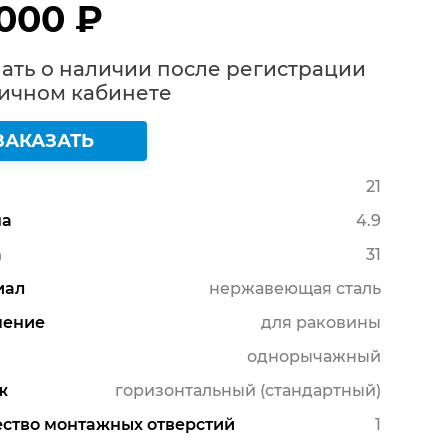
 000 ₽
ать о наличии после регистрации
Личном кабинете
ЗАКАЗАТЬ
21
а
4.9
а
31
иал
нержавеющая сталь
чение
для раковины
однорычажный
ж
горизонтальный (стандартный)
ство монтажных отверстий
1