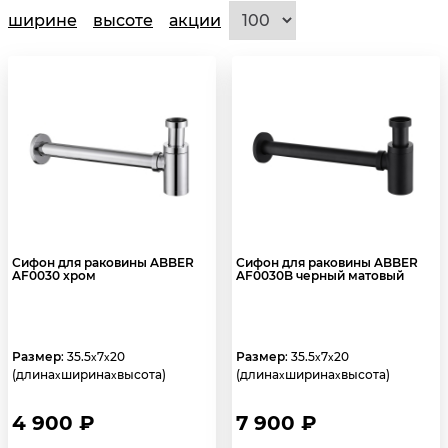
ширине
высоте
акции
Сифон для раковины ABBER
Сифон для раковины ABBER
AF0030 хром
AF0030B черный матовый
Размер
: 35.5
7
20
Размер
: 35.5
7
20
x
x
x
x
(длина
ширина
высота)
(длина
ширина
высота)
x
x
x
x
4 900 ₽
7 900 ₽