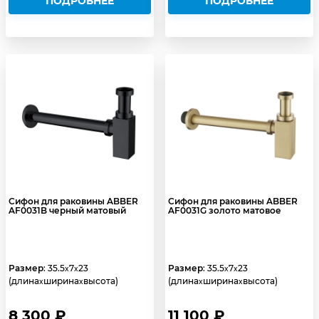
ПОДРОБНЕЕ
ПОДРОБНЕЕ
Сифон для раковины ABBER
Сифон для раковины ABBER
AF0031B черный матовый
AF0031G золото матовое
Размер
: 35.5
7
23
Размер
: 35.5
7
23
x
x
x
x
(длина
ширина
высота)
(длина
ширина
высота)
x
x
x
x
8 300 ₽
11 100 ₽