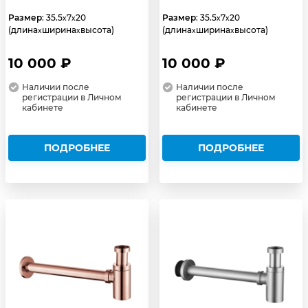
Размер
: 35.5
7
20
Размер
: 35.5
7
20
x
x
x
x
(длина
ширина
высота)
(длина
ширина
высота)
x
x
x
x
10 000 ₽
10 000 ₽
Наличии после
Наличии после
регистрации в Личном
регистрации в Личном
кабинете
кабинете
ПОДРОБНЕЕ
ПОДРОБНЕЕ