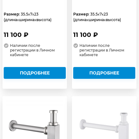
Размер
: 35.5
7
23
Размер
: 35.5
7
23
x
x
x
x
(длина
ширина
высота)
(длина
ширина
высота)
x
x
x
x
11 100 ₽
11 100 ₽
Наличии после
Наличии после
регистрации в Личном
регистрации в Личном
кабинете
кабинете
ПОДРОБНЕЕ
ПОДРОБНЕЕ