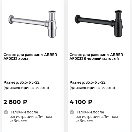
Сифон для раковины ABBER
Сифон для раковины ABBER
AF0032 хром
AF0032B черный матовый
Размер
: 35.5
6.5
22
Размер
: 35.5
6.5
22
x
x
x
x
(длина
ширина
высота)
(длина
ширина
высота)
x
x
x
x
2 800 ₽
4 100 ₽
Наличии после
Наличии после
регистрации в Личном
регистрации в Личном
кабинете
кабинете