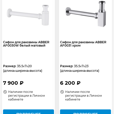
Сифон для раковины ABBER
Сифон для раковины ABBER
AF0030W белый матовый
AF0031 хром
Размер
: 35.5
7
20
Размер
: 35.5
7
23
x
x
x
x
(длина
ширина
высота)
(длина
ширина
высота)
x
x
x
x
7 900 ₽
6 200 ₽
Наличии после
Наличии после
регистрации в Личном
регистрации в Личном
кабинете
кабинете