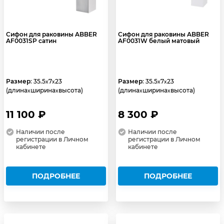
Сифон для раковины ABBER
Сифон для раковины ABBER
AF0031SP сатин
AF0031W белый матовый
Размер
: 35.5
7
23
Размер
: 35.5
7
23
x
x
x
x
(длина
ширина
высота)
(длина
ширина
высота)
x
x
x
x
11 100 ₽
8 300 ₽
Наличии после
Наличии после
регистрации в Личном
регистрации в Личном
кабинете
кабинете
ПОДРОБНЕЕ
ПОДРОБНЕЕ