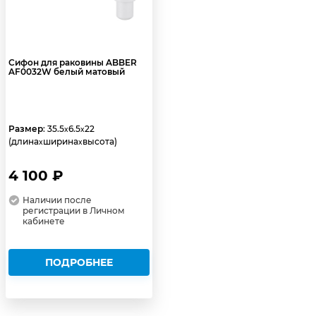
Сифон для раковины ABBER
AF0032W белый матовый
Размер
: 35.5
6.5
22
x
x
(длина
ширина
высота)
x
x
4 100 ₽
Наличии после
регистрации в Личном
кабинете
ПОДРОБНЕЕ