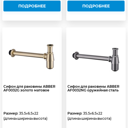
ПОДРОБНЕЕ
ПОДРОБНЕЕ
Сифон для раковины ABBER
Сифон для раковины ABBER
AF0032G золото матовое
AF0032NG оружейная сталь
Размер
: 35.5
6.5
22
Размер
: 35.5
6.5
22
x
x
x
x
(длина
ширина
высота)
(длина
ширина
высота)
x
x
x
x