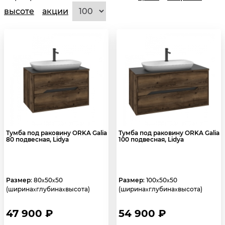
высоте
акции
Тумба под раковину ORKA Galia
Тумба под раковину ORKA Galia
80 подвесная, Lidya
100 подвесная, Lidya
Размер
: 80
50
50
Размер
: 100
50
50
x
x
x
x
(ширина
глубина
высота)
(ширина
глубина
высота)
x
x
x
x
47 900 ₽
54 900 ₽