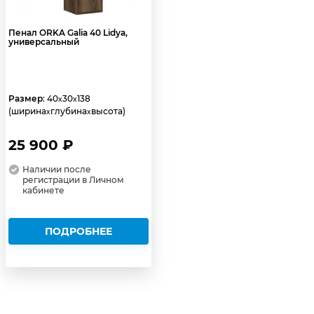
Пенал ORKA Galia 40 Lidya,
универсальный
Размер
: 40
30
138
x
x
(ширина
глубина
высота)
x
x
25 900 ₽
Наличии после
регистрации в Личном
кабинете
ПОДРОБНЕЕ