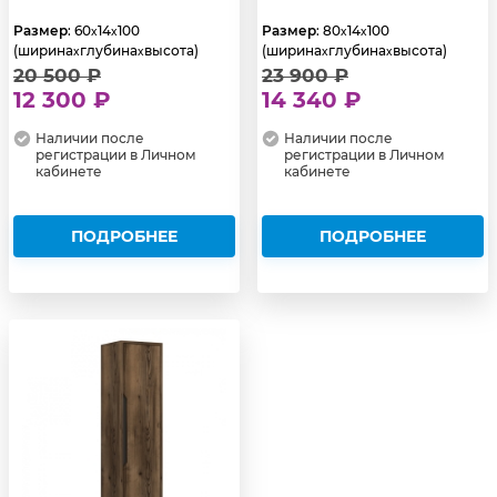
Размер
: 60
14
100
Размер
: 80
14
100
x
x
x
x
(ширина
глубина
высота)
(ширина
глубина
высота)
x
x
x
x
20 500 ₽
23 900 ₽
12 300 ₽
14 340 ₽
Наличии после
Наличии после
регистрации в Личном
регистрации в Личном
кабинете
кабинете
ПОДРОБНЕЕ
ПОДРОБНЕЕ