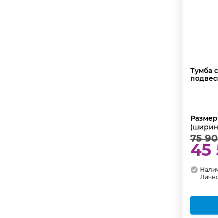
Тумба 
подвес
Размер
(ширин
75 9
45
Налич
Личн