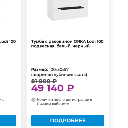
odi 100
Тумба с раковиной ORKA Lodi 100
подвесная, белый, черный
Размер
: 100
50
57
x
x
(ширина
глубина
высота)
x
x
81 900 ₽
49 140 ₽
и в
Наличии после регистрации в
Личном кабинете
ПОДРОБНЕЕ