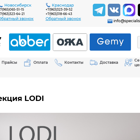
Новосибирск
Краснодар
7(965)065-51-15
+7(963)323-39-52
7(963)323-64-21
+7(963)318-66-43
Обратный звонок
Обратный звонок
info@specialis
Се
Прайсы
Оплата
Контакты
Доставка
це
екция LODI