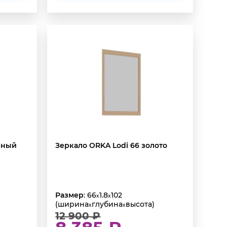
рный
Зеркало ORKA Lodi 66 золото
Размер
: 66
1.8
102
x
x
(ширина
глубина
высота)
x
x
12 900 ₽