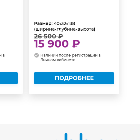
Размер
: 40
32
138
x
x
(ширина
глубина
высота)
x
x
26 500 ₽
15 900 ₽
и в
Наличии после регистрации в
Личном кабинете
ПОДРОБНЕЕ