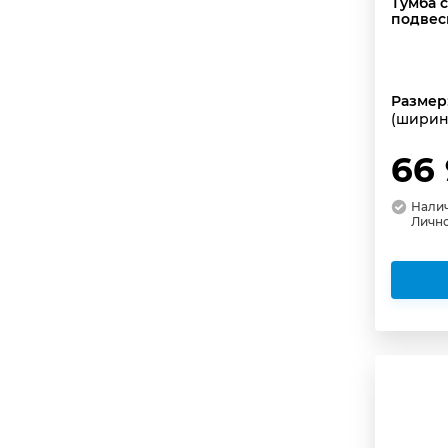
Тумба 
подвесн
Размер
(ширин
66
Налич
Личн