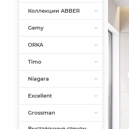
Коллекции ABBER
Gemy
ORKA
Timo
Niagara
Excellent
Grossman
Выставочные стенды