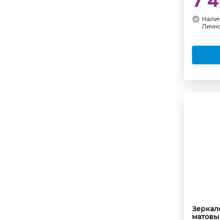
7 4
Налич
Личн
Зеркал
матовы