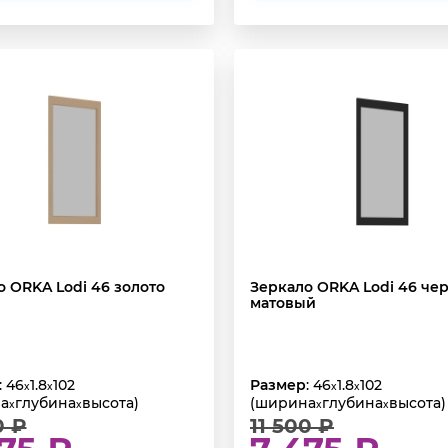
о ORKA Lodi 46 золото
Зеркало ORKA Lodi 46 че
матовый
: 46
1.8
102
Размер
: 46
1.8
102
x
x
x
x
а
глубина
высота)
(ширина
глубина
высота)
x
x
x
x
0 ₽
11 500 ₽