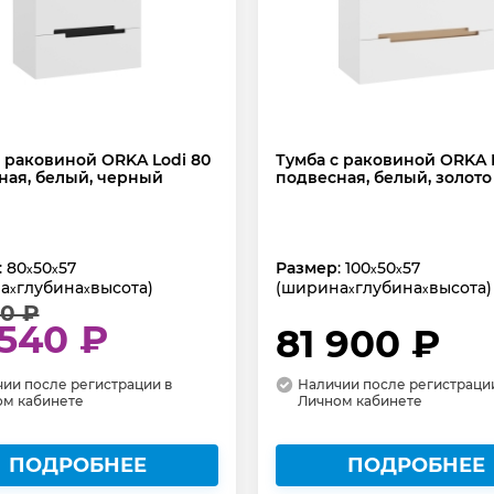
с раковиной ORKA Lodi 80
Тумба с раковиной ORKA L
ная, белый, черный
подвесная, белый, золото
: 80
50
57
Размер
: 100
50
57
x
x
x
x
а
глубина
высота)
(ширина
глубина
высота)
x
x
x
x
00 ₽
 540 ₽
81 900 ₽
ии после регистрации в
Наличии после регистраци
ом кабинете
Личном кабинете
ПОДРОБНЕЕ
ПОДРОБНЕЕ