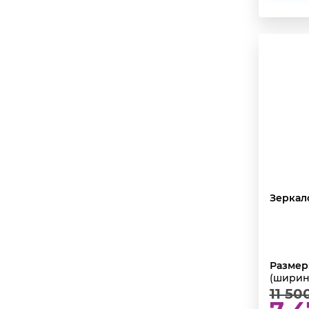
Зеркал
Размер
(ширин
11 50