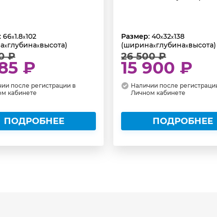
: 66
1.8
102
Размер
: 40
32
138
x
x
x
x
а
глубина
высота)
(ширина
глубина
высота)
x
x
x
x
0 ₽
26 500 ₽
85 ₽
15 900 ₽
ии после регистрации в
Наличии после регистраци
ом кабинете
Личном кабинете
ПОДРОБНЕЕ
ПОДРОБНЕЕ