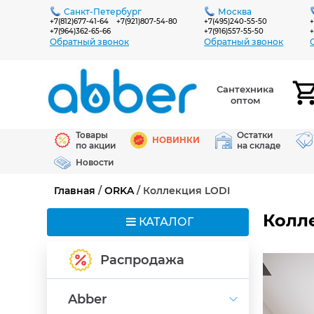
Санкт-Петербург
Москва
+7(812)677-41-64
+7(921)807-54-80
+7(495)240-55-50
+
+7(964)362-65-66
+7(916)557-55-50
+
Обратный звонок
Обратный звонок
Сантехника
оптом
Товары
Остатки
НОВИНКИ
по акции
на складе
Новости
Главная
/
ORKA
/ Коллекция LODI
Колл
КАТАЛОГ
Распродажа
Abber