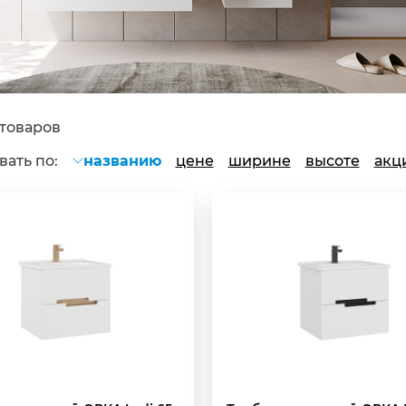
 товаров
ать по:
названию
цене
ширине
высоте
акц