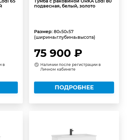
odi 65
Тумба с раковиной ORKA Lodi 80
й
подвесная, белый, золото
Размер
: 80
50
57
x
x
(ширина
глубина
высота)
x
x
75 900 ₽
и в
Наличии после регистрации в
Личном кабинете
ПОДРОБНЕЕ