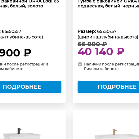
с раковиной ORKA Lodi 65
Тумба с раковиной ORKA L
ая, белый, золото
подвесная, белый, черны
: 65
50
57
Размер
: 65
50
57
x
x
x
x
а
глубина
высота)
(ширина
глубина
высота)
x
x
x
x
66 900 ₽
40 140 ₽
 900 ₽
ии после регистрации в
Наличии после регистраци
ом кабинете
Личном кабинете
ПОДРОБНЕЕ
ПОДРОБНЕЕ