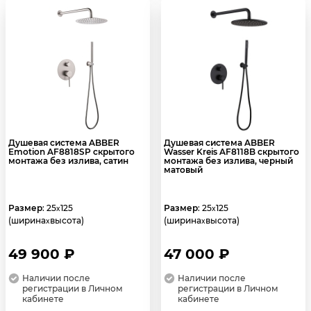
Душевая система ABBER
Душевая система ABBER
Emotion AF8818SP скрытого
Wasser Kreis AF8118B скрытого
монтажа без излива, сатин
монтажа без излива, черный
матовый
Размер
: 25
125
Размер
: 25
125
x
x
(ширина
высота)
(ширина
высота)
x
x
49 900 ₽
47 000 ₽
Наличии после
Наличии после
регистрации в Личном
регистрации в Личном
кабинете
кабинете