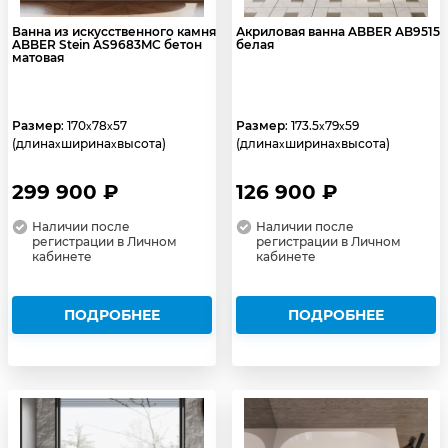
Ванна из искусственного камня
Акриловая ванна ABBER AB9515
ABBER Stein AS9683MC бетон
белая
матовая
Размер
: 170
78
57
Размер
: 173.5
79
59
x
x
x
x
(длина
ширина
высота)
(длина
ширина
высота)
x
x
x
x
299 900 ₽
126 900 ₽
Наличии после
Наличии после
регистрации в Личном
регистрации в Личном
кабинете
кабинете
ПОДРОБНЕЕ
ПОДРОБНЕЕ