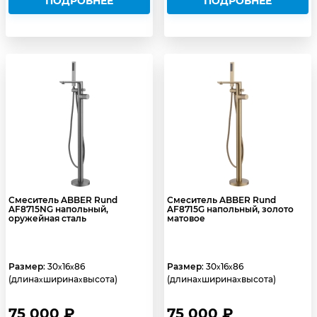
ПОДРОБНЕЕ
ПОДРОБНЕЕ
Смеситель ABBER Rund
Смеситель ABBER Rund
AF8715NG напольный,
AF8715G напольный, золото
оружейная сталь
матовое
Размер
: 30
16
86
Размер
: 30
16
86
x
x
x
x
(длина
ширина
высота)
(длина
ширина
высота)
x
x
x
x
75 000 ₽
75 000 ₽