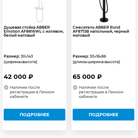
Душевая стойка ABBER
Смеситель ABBER Rund
Emotion AF8816WL с изливом,
AF8715B напольный, черный
белый матовый
матовый
Размер
: 30
143
Размер
: 30
16
86
x
x
x
(ширина
высота)
(длина
ширина
высота)
x
x
x
42 000 ₽
65 000 ₽
Наличии после
Наличии после
регистрации в Личном
регистрации в Личном
кабинете
кабинете
ПОДРОБНЕЕ
ПОДРОБНЕЕ