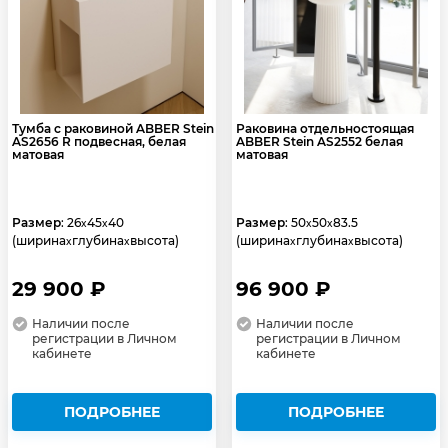
Тумба с раковиной ABBER Stein
Раковина отдельностоящая
AS2656 R подвесная, белая
ABBER Stein AS2552 белая
матовая
матовая
Размер
: 26
45
40
Размер
: 50
50
83.5
x
x
x
x
(ширина
глубина
высота)
(ширина
глубина
высота)
x
x
x
x
29 900 ₽
96 900 ₽
Наличии после
Наличии после
регистрации в Личном
регистрации в Личном
кабинете
кабинете
ПОДРОБНЕЕ
ПОДРОБНЕЕ