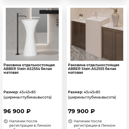
Раковина отдельностоящая
Раковина отдельностоящая
ABBER Stein AS2554 белая
ABBER Stein AS2555 белая
матовая
матовая
Размер
: 45
45
85
Размер
: 45
45
85
x
x
x
x
(ширина
глубина
высота)
(ширина
глубина
высота)
x
x
x
x
96 900 ₽
79 900 ₽
Наличии после
Наличии после
регистрации в Личном
регистрации в Личном