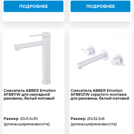
ПОДРОБНЕЕ
ПОДРОБНЕЕ
Смеситель ABBER Emotion
Смеситель ABBER Emotion
AF8811W для накладной
AF88121W скрытого монтажа
раковины, белый матовый
для раковины, белый матовый
Размер
: 20
5.5
30
Размер
: 20
32.5
6
x
x
x
x
(длина
ширина
высота)
(длина
ширина
высота)
x
x
x
x