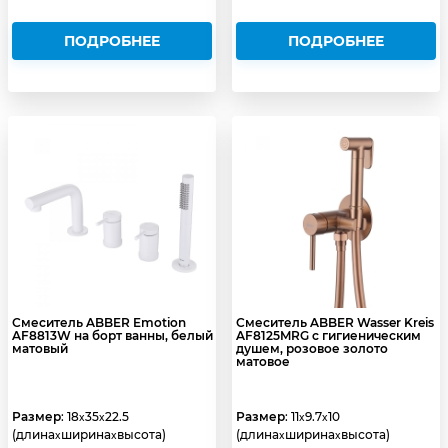
ПОДРОБНЕЕ
ПОДРОБНЕЕ
Смеситель ABBER Emotion
Смеситель ABBER Wasser Kreis
AF8813W на борт ванны, белый
AF8125MRG с гигиеническим
матовый
душем, розовое золото
матовое
Размер
: 18
35
22.5
Размер
: 11
9.7
10
x
x
x
x
(длина
ширина
высота)
(длина
ширина
высота)
x
x
x
x