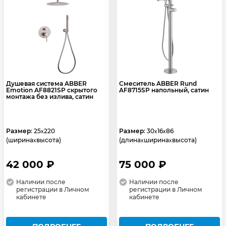
Душевая система ABBER
Смеситель ABBER Rund
Emotion AF8821SP скрытого
AF8715SP напольный, сатин
монтажа без излива, сатин
Размер
: 25
220
Размер
: 30
16
86
x
x
x
(ширина
высота)
(длина
ширина
высота)
x
x
x
42 000 ₽
75 000 ₽
Наличии после
Наличии после
регистрации в Личном
регистрации в Личном
кабинете
кабинете