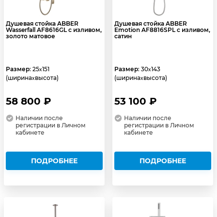
Душевая стойка ABBER
Душевая стойка ABBER
Wasserfall AF8616GL с изливом,
Emotion AF8816SPL с изливом,
золото матовое
сатин
Размер
: 25
151
Размер
: 30
143
x
x
(ширина
высота)
(ширина
высота)
x
x
58 800 ₽
53 100 ₽
Наличии после
Наличии после
регистрации в Личном
регистрации в Личном
кабинете
кабинете
ПОДРОБНЕЕ
ПОДРОБНЕЕ