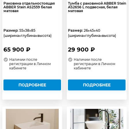
Раковина отдельностоящая
Тумба с раковиной ABBER Stein
ABBER Stein AS2559 белая
AS2656 L подвесная, белая
матовая
матовая
Размер
: 55
38
85
Размер
: 26
45
40
x
x
x
x
(ширина
глубина
высота)
(ширина
глубина
высота)
x
x
x
x
65 900 ₽
29 900 ₽
Наличии после
Наличии после
регистрации в Личном
регистрации в Личном
кабинете
кабинете
ПОДРОБНЕЕ
ПОДРОБНЕЕ