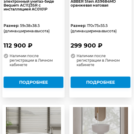
электронный унитаз-биде
ABBER Stein AS9684MO
Bequem AC1123SR с
оранжевая матовая
инсталляцией AC0101P
Размер
: 59
38
38.5
Размер
: 170
75
55.5
x
x
x
x
(длина
ширина
высота)
(длина
ширина
высота)
x
x
x
x
112 900 ₽
299 900 ₽
Наличии после
Наличии после
регистрации в Личном
регистрации в Личном
кабинете
кабинете
ПОДРОБНЕЕ
ПОДРОБНЕЕ