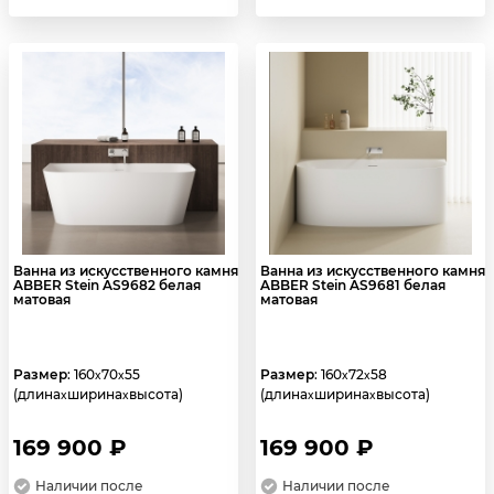
Ванна из искусственного камня
Ванна из искусственного камня
ABBER Stein AS9682 белая
ABBER Stein AS9681 белая
матовая
матовая
Размер
: 160
70
55
Размер
: 160
72
58
x
x
x
x
(длина
ширина
высота)
(длина
ширина
высота)
x
x
x
x
169 900 ₽
169 900 ₽
Наличии после
Наличии после