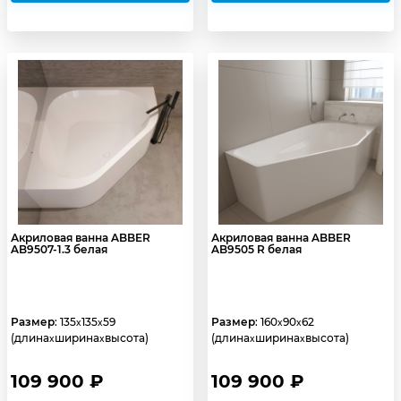
Акриловая ванна ABBER
Акриловая ванна ABBER
AB9507-1.3 белая
AB9505 R белая
Размер
: 135
135
59
Размер
: 160
90
62
x
x
x
x
(длина
ширина
высота)
(длина
ширина
высота)
x
x
x
x
109 900 ₽
109 900 ₽