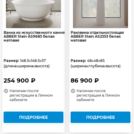
Ванна из искусственного камня
Раковина отдельностоящая
ABBER Stein AS9685 белая
ABBER Stein AS2553 белая
матовая
матовая
Размер
: 148.5
148.5
57
Размер
: 48
48
85
x
x
x
x
(длина
ширина
высота)
(ширина
глубина
высота)
x
x
x
x
254 900 ₽
86 900 ₽
Наличии после
Наличии после
регистрации в Личном
регистрации в Личном
кабинете
кабинете
ПОДРОБНЕЕ
ПОДРОБНЕЕ