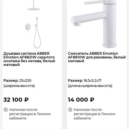
Душевая система ABBER
Смеситель ABBER Emotion
Emotion AF8821W скрытого
AF8810W для раковины, белый
монтажа без излива, белый
матовый
матовый
Размер
: 25
220
Размер
: 16.5
5.2
17
x
x
x
(ширина
высота)
(длина
ширина
высота)
x
x
x
32 100 ₽
14 000 ₽
Наличии после
Наличии после
регистрации в Личном
регистрации в Личном
кабинете
кабинете