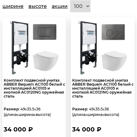
ширине
высоте
акции
Комплект подвесной унитаз
Комплект подвесной унитаз
ABBER Bequem AC1100 белый с
ABBER Bequem AC1100 белый с
инсталляцией AC0105 и
инсталляцией AC0105 и
кнопкой AC0120NG оружейная
кнопкой AC0121NG оружейная
сталь
сталь
Размер
: 49
35.5
36
Размер
: 49
35.5
36
x
x
x
x
(длина
ширина
высота)
(длина
ширина
высота)
x
x
x
x
34 000 ₽
34 000 ₽