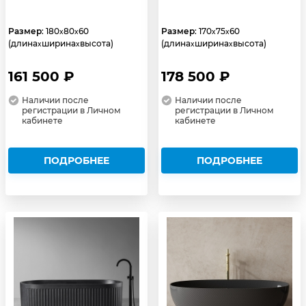
Размер
: 180
80
60
Размер
: 170
75
60
x
x
x
x
(длина
ширина
высота)
(длина
ширина
высота)
x
x
x
x
161 500 ₽
178 500 ₽
Наличии после
Наличии после
регистрации в Личном
регистрации в Личном
кабинете
кабинете
ПОДРОБНЕЕ
ПОДРОБНЕЕ