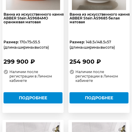
Ванна из искусственного камня
Ванна из искусственного камня
ABBER Stein AS9684MO
ABBER Stein AS9685 белая
оранжевая матовая
матовая
Размер
: 170
75
55.5
Размер
: 148.5
148.5
57
x
x
x
x
(длина
ширина
высота)
(длина
ширина
высота)
x
x
x
x
299 900 ₽
254 900 ₽
Наличии после
Наличии после
регистрации в Личном
регистрации в Личном
кабинете
кабинете
ПОДРОБНЕЕ
ПОДРОБНЕЕ