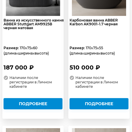
Ванна из искусственного камня
Карбоновая ванна ABBER
ABBER Stuttgart AM9925B
Karbon AK9001-1.7 черная
черная матовая
Размер
: 170
75
60
Размер
: 170
75
55
x
x
x
x
(длина
ширина
высота)
(длина
ширина
высота)
x
x
x
x
187 000 ₽
510 000 ₽
Наличии после
Наличии после
регистрации в Личном
регистрации в Личном
кабинете
кабинете
ПОДРОБНЕЕ
ПОДРОБНЕЕ