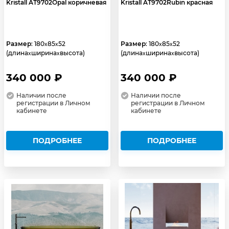
Kristall AT9702Opal коричневая
Kristall AT9702Rubin красная
Размер
: 180
85
52
Размер
: 180
85
52
x
x
x
x
(длина
ширина
высота)
(длина
ширина
высота)
x
x
x
x
340 000 ₽
340 000 ₽
Наличии после
Наличии после
регистрации в Личном
регистрации в Личном
кабинете
кабинете
ПОДРОБНЕЕ
ПОДРОБНЕЕ