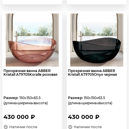
Прозрачная ванна ABBER
Прозрачная ванна ABBER
Kristall AT9705Koralle розовая
Kristall AT9705Onyx черная
Размер
: 150
150
63.5
Размер
: 150
150
63.5
x
x
x
x
(длина
ширина
высота)
(длина
ширина
высота)
x
x
x
x
430 000 ₽
430 000 ₽
Наличии после
Наличии после