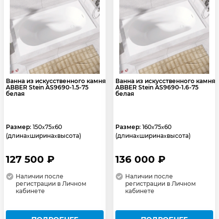
Ванна из искусственного камня
Ванна из искусственного камня
ABBER Stein AS9690-1.5-75
ABBER Stein AS9690-1.6-75
белая
белая
Размер
: 150
75
60
Размер
: 160
75
60
x
x
x
x
(длина
ширина
высота)
(длина
ширина
высота)
x
x
x
x
127 500 ₽
136 000 ₽
Наличии после
Наличии после
регистрации в Личном
регистрации в Личном
кабинете
кабинете