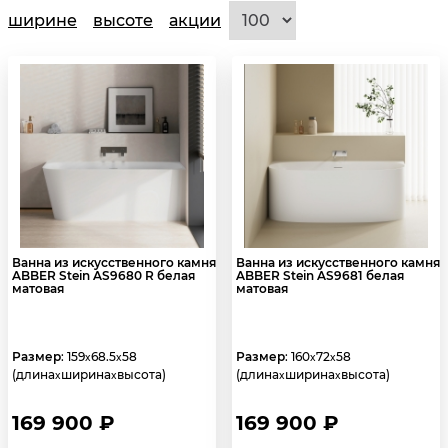
ширине
высоте
акции
Ванна из искусственного камня
Ванна из искусственного камня
ABBER Stein AS9680 R белая
ABBER Stein AS9681 белая
матовая
матовая
Размер
: 159
68.5
58
Размер
: 160
72
58
x
x
x
x
(длина
ширина
высота)
(длина
ширина
высота)
x
x
x
x
169 900 ₽
169 900 ₽