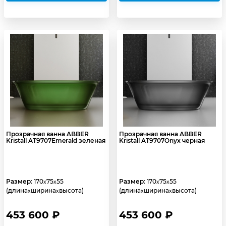
Прозрачная ванна ABBER
Прозрачная ванна ABBER
Kristall AT9707Emerald зеленая
Kristall AT9707Onyx черная
Размер
: 170
75
55
Размер
: 170
75
55
x
x
x
x
(длина
ширина
высота)
(длина
ширина
высота)
x
x
x
x
453 600 ₽
453 600 ₽