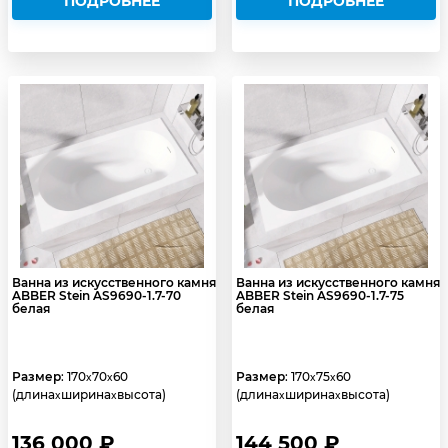
ПОДРОБНЕЕ
ПОДРОБНЕЕ
Ванна из искусственного камня
Ванна из искусственного камня
ABBER Stein AS9690-1.7-70
ABBER Stein AS9690-1.7-75
белая
белая
Размер
: 170
70
60
Размер
: 170
75
60
x
x
x
x
(длина
ширина
высота)
(длина
ширина
высота)
x
x
x
x
136 000 ₽
144 500 ₽