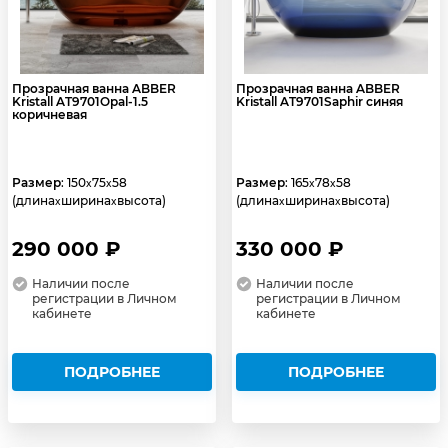
Прозрачная ванна ABBER
Прозрачная ванна ABBER
Kristall AT9701Opal-1.5
Kristall AT9701Saphir синяя
коричневая
Размер
: 150
75
58
Размер
: 165
78
58
x
x
x
x
(длина
ширина
высота)
(длина
ширина
высота)
x
x
x
x
290 000 ₽
330 000 ₽
Наличии после
Наличии после
регистрации в Личном
регистрации в Личном
кабинете
кабинете
ПОДРОБНЕЕ
ПОДРОБНЕЕ