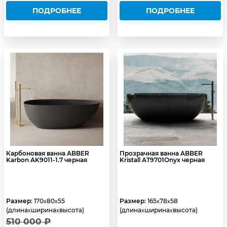
ПОДРОБНЕЕ
ПОДРОБНЕЕ
Карбоновая ванна ABBER
Прозрачная ванна ABBER
Karbon AK9011-1.7 черная
Kristall AT9701Onyx черная
Размер
: 170
80
55
Размер
: 165
78
58
x
x
x
x
(длина
ширина
высота)
(длина
ширина
высота)
x
x
x
x
510 000 ₽