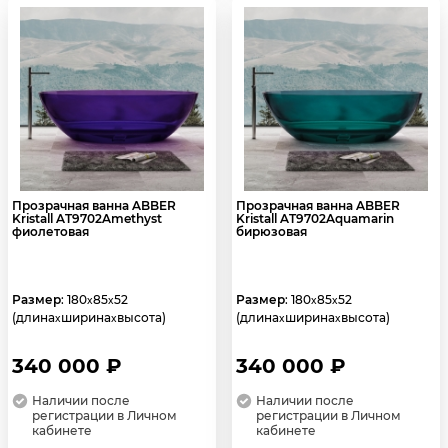
Прозрачная ванна ABBER
Прозрачная ванна ABBER
Kristall AT9702Amethyst
Kristall AT9702Aquamarin
фиолетовая
бирюзовая
Размер
: 180
85
52
Размер
: 180
85
52
x
x
x
x
(длина
ширина
высота)
(длина
ширина
высота)
x
x
x
x
340 000 ₽
340 000 ₽
Наличии после
Наличии после
регистрации в Личном
регистрации в Личном
кабинете
кабинете