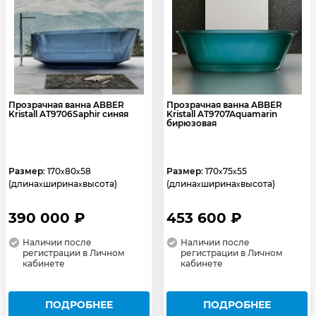
Прозрачная ванна ABBER
Прозрачная ванна ABBER
Kristall AT9706Saphir синяя
Kristall AT9707Aquamarin
бирюзовая
Размер
: 170
80
58
Размер
: 170
75
55
x
x
x
x
(длина
ширина
высота)
(длина
ширина
высота)
x
x
x
x
390 000 ₽
453 600 ₽
Наличии после
Наличии после
регистрации в Личном
регистрации в Личном
кабинете
кабинете
ПОДРОБНЕЕ
ПОДРОБНЕЕ