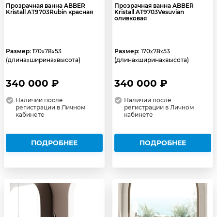
Прозрачная ванна ABBER
Прозрачная ванна ABBER
Kristall AT9703Rubin красная
Kristall AT9703Vesuvian
оливковая
Размер
: 170
78
53
Размер
: 170
78
53
x
x
x
x
(длина
ширина
высота)
(длина
ширина
высота)
x
x
x
x
340 000 ₽
340 000 ₽
Наличии после
Наличии после
регистрации в Личном
регистрации в Личном
кабинете
кабинете
ПОДРОБНЕЕ
ПОДРОБНЕЕ