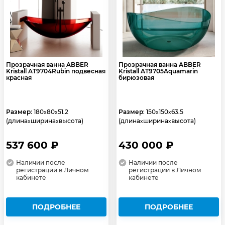
Прозрачная ванна ABBER
Прозрачная ванна ABBER
Kristall AT9704Rubin подвесная
Kristall AT9705Aquamarin
красная
бирюзовая
Размер
: 180
80
51.2
Размер
: 150
150
63.5
x
x
x
x
(длина
ширина
высота)
(длина
ширина
высота)
x
x
x
x
537 600 ₽
430 000 ₽
Наличии после
Наличии после
регистрации в Личном
регистрации в Личном
кабинете
кабинете
ПОДРОБНЕЕ
ПОДРОБНЕЕ