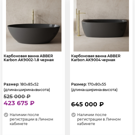
Карбоновая ванна ABBER
Карбоновая ванна ABBER
Karbon AK9002-1.8 черная
Karbon AK9004 черная
Размер
: 180
85
52
Размер
: 170
80
55
x
x
x
x
(длина
ширина
высота)
(длина
ширина
высота)
x
x
x
x
525 000 ₽
423 675 ₽
645 000 ₽
Наличии после
Наличии после
регистрации в Личном
регистрации в Личном
кабинете
кабинете