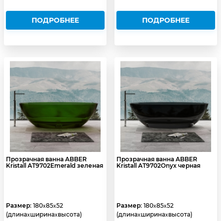
ПОДРОБНЕЕ
ПОДРОБНЕЕ
Прозрачная ванна ABBER
Прозрачная ванна ABBER
Kristall AT9702Emerald зеленая
Kristall AT9702Onyx черная
Размер
: 180
85
52
Размер
: 180
85
52
x
x
x
x
(длина
ширина
высота)
(длина
ширина
высота)
x
x
x
x