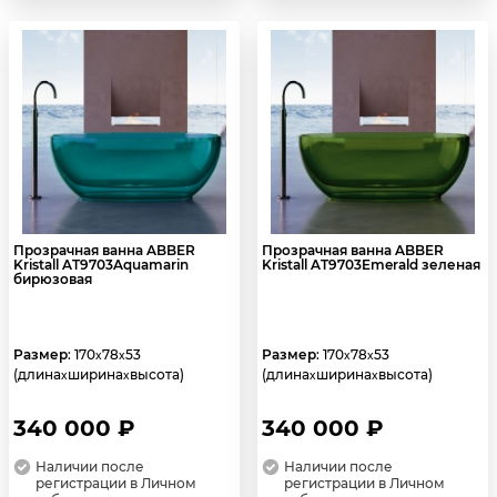
Прозрачная ванна ABBER
Прозрачная ванна ABBER
Kristall AT9703Aquamarin
Kristall AT9703Emerald зеленая
бирюзовая
Размер
: 170
78
53
Размер
: 170
78
53
x
x
x
x
(длина
ширина
высота)
(длина
ширина
высота)
x
x
x
x
340 000 ₽
340 000 ₽
Наличии после
Наличии после
регистрации в Личном
регистрации в Личном