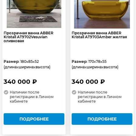
Прозрачная ванна ABBER
Прозрачная ванна ABBER
Kristall AT9702Vesuvian
Kristall AT9703Amber желтая
оливковая
Размер
: 180
85
52
Размер
: 170
78
55
x
x
x
x
(длина
ширина
высота)
(длина
ширина
высота)
x
x
x
x
340 000 ₽
340 000 ₽
Наличии после
Наличии после
регистрации в Личном
регистрации в Личном
кабинете
кабинете
ПОДРОБНЕЕ
ПОДРОБНЕЕ