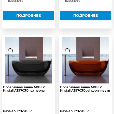
кабинете
кабинете
ПОДРОБНЕЕ
ПОДРОБНЕЕ
Прозрачная ванна ABBER
Прозрачная ванна ABBER
Kristall AT9703Onyx черная
Kristall AT9703Opal коричневая
Размер
: 170
78
53
Размер
: 170
78
53
x
x
x
x