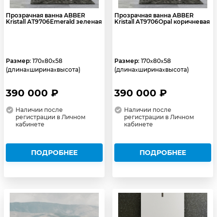
Прозрачная ванна ABBER
Прозрачная ванна ABBER
Kristall AT9706Emerald зеленая
Kristall AT9706Opal коричневая
Размер
: 170
80
58
Размер
: 170
80
58
x
x
x
x
(длина
ширина
высота)
(длина
ширина
высота)
x
x
x
x
390 000 ₽
390 000 ₽
Наличии после
Наличии после
регистрации в Личном
регистрации в Личном
кабинете
кабинете
ПОДРОБНЕЕ
ПОДРОБНЕЕ