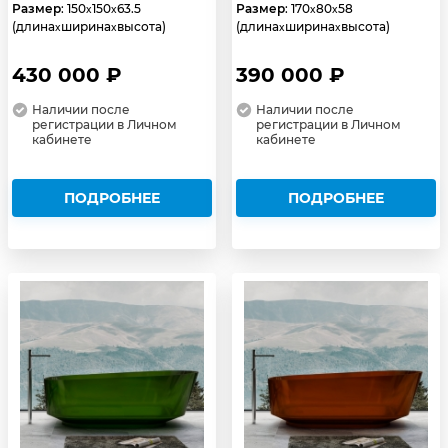
Размер
: 150
150
63.5
Размер
: 170
80
58
x
x
x
x
(длина
ширина
высота)
(длина
ширина
высота)
x
x
x
x
430 000 ₽
390 000 ₽
Наличии после
Наличии после
регистрации в Личном
регистрации в Личном
кабинете
кабинете
ПОДРОБНЕЕ
ПОДРОБНЕЕ