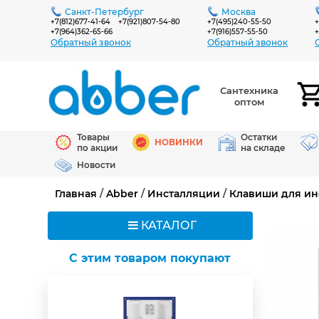
Санкт-Петербург
Москва
+7(812)677-41-64
+7(921)807-54-80
+7(495)240-55-50
+
+7(964)362-65-66
+7(916)557-55-50
+
Обратный звонок
Обратный звонок
Сантехника
оптом
Товары
Остатки
НОВИНКИ
по акции
на складе
Новости
Главная
/
Abber
/
Инсталляции
/
Клавиши для ин
КАТАЛОГ
C этим товаром покупают