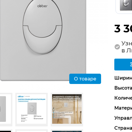
3 3
Узн
в 
Ширин
О товаре
Высот
Количе
Матер
Управ
Стран