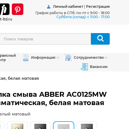
Личный кабинет
|
Регистрация
График работы в СПб: пн-пт с 9:00 - 18:00
Суббота (склад): c 11:00 - 17:00
t-ltd.ru
рвисный
Информация
Сотрудничество
нтр
Вакансии
я, белая матовая
пка смыва ABBER AC0125MW
матическая, белая матовая
белый матовый