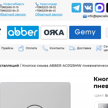
Новосибирск
Краснодар
7(965)065-51-15
+7(963)323-39-52
7(963)323-64-21
+7(963)318-66-43
Обратный звонок
Обратный звонок
info@specialis
Се
Прайсы
Оплата
Контакты
Доставка
це
сталляций
/ Кнопка смыва ABBER AC0125MW пневматическа
Кно
пнев
цвет: