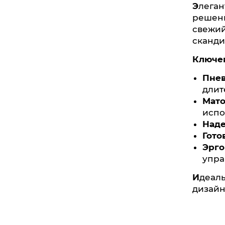
Элег
решен
свежий
сканди
Ключ
Пнев
длит
Мато
испо
Наде
Гото
Эрго
упра
Идеальный выбор для тех, кто ценит чистоту линий, функциональность и универсальность в
дизайн