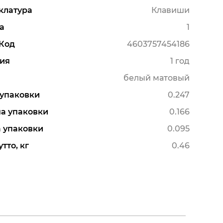
клатура
Клавиши
а
1
Код
4603757454186
ия
1 год
белый матовый
упаковки
0.247
а упаковки
0.166
 упаковки
0.095
тто, кг
0.46