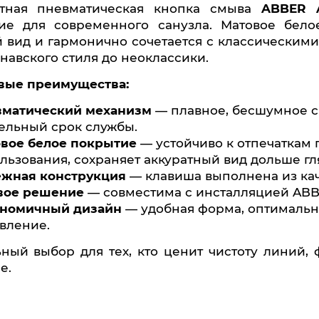
антная пневматическая кнопка смыва
ABBER 
ие для современного санузла. Матовое бело
 вид и гармонично сочетается с классическим
навского стиля до неоклассики.
евые преимущества:
матический механизм
— плавное, бесшумное с
ельный срок службы.
вое белое покрытие
— устойчиво к отпечаткам 
льзования, сохраняет аккуратный вид дольше гл
жная конструкция
— клавиша выполнена из кач
вое решение
— совместима с инсталляцией ABB
номичный дизайн
— удобная форма, оптимальн
вление.
е.