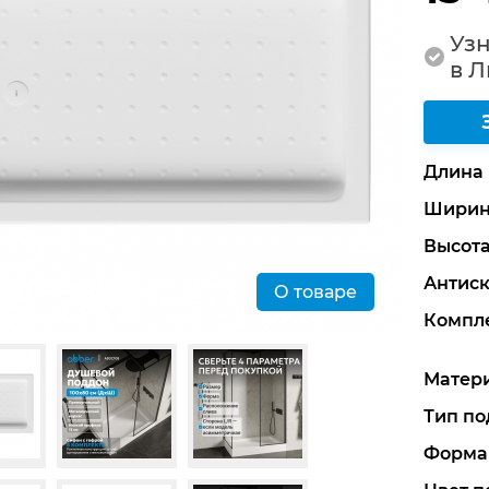
Узн
в 
Длина
Ширин
Высот
Антис
О товаре
Компл
Матер
Тип по
Форма