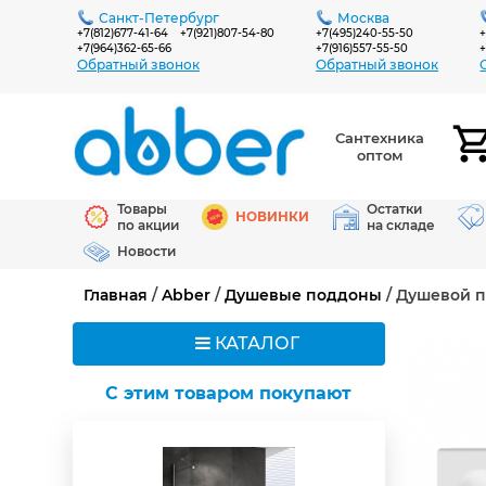
Санкт-Петербург
Москва
+7(812)677-41-64
+7(921)807-54-80
+7(495)240-55-50
+
+7(964)362-65-66
+7(916)557-55-50
+
Обратный звонок
Обратный звонок
Сантехника
оптом
Товары
Остатки
НОВИНКИ
по акции
на складе
Новости
Главная
/
Abber
/
Душевые поддоны
/ Душевой п
КАТАЛОГ
C этим товаром покупают