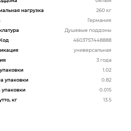
оддона
белый
альная нагрузка
260 кг
а
Германия
клатура
Душевые поддоны
Код
4603757448888
икация
универсальная
ия
3 года
упаковки
1.02
а упаковки
0.82
 упаковки
0.015
тто, кг
13.5