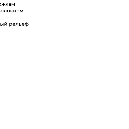
ожкам
волокном
ный рельеф