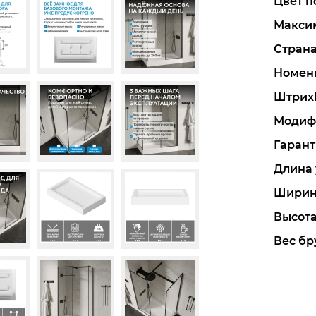
Цвет п
Максим
Стран
Номен
Штрих
Модиф
Гарант
Длина 
Ширин
Высота
Вес бру