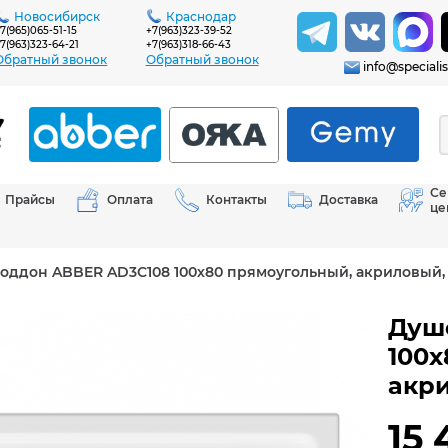
Новосибирск
Краснодар
7(965)065-51-15
+7(963)323-39-52
7(963)323-64-21
+7(963)318-66-43
Обратный звонок
Обратный звонок
info@specialis
Се
Прайсы
Оплата
Контакты
Доставка
це
оддон ABBER AD3C108 100х80 прямоугольный, акриловый,
Душ
100х
акр
15 