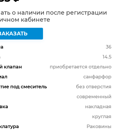
ать о наличии после регистрации
Личном кабинете
ЗАКАЗАТЬ
а
36
а
14.5
й клапан
приобретается отдельно
иал
санфарфор
тие под смеситель
без отверстия
современный
вка
накладная
круглая
клатура
Раковины