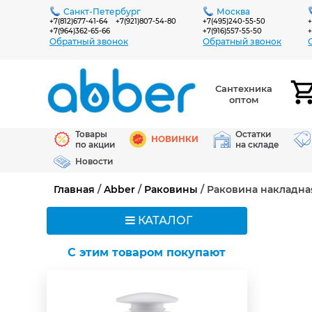
Санкт-Петербург
Москва
+7(812)677-41-64
+7(921)807-54-80
+7(495)240-55-50
+
+7(964)362-65-66
+7(916)557-55-50
+
Обратный звонок
Обратный звонок
Сантехника
оптом
Товары
Остатки
НОВИНКИ
по акции
на складе
Новости
Главная
/
Abber
/
Раковины
/ Раковина накладна
КАТАЛОГ
C этим товаром покупают