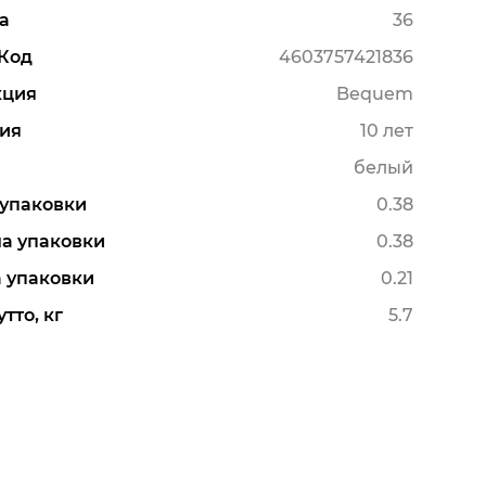
а
36
Код
4603757421836
кция
Bequem
ия
10 лет
белый
упаковки
0.38
а упаковки
0.38
 упаковки
0.21
тто, кг
5.7