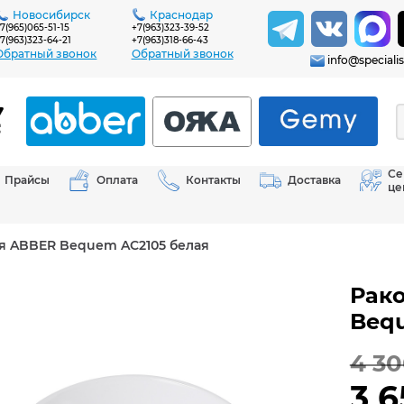
Новосибирск
Краснодар
7(965)065-51-15
+7(963)323-39-52
7(963)323-64-21
+7(963)318-66-43
Обратный звонок
Обратный звонок
info@specialis
Се
Прайсы
Оплата
Контакты
Доставка
це
я ABBER Bequem AC2105 белая
Рак
Bequ
4 30
3 6