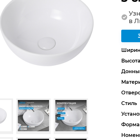
Узн
в 
Ширин
Высот
Донны
Матер
Отверс
Стиль
Устано
Форма
Номен