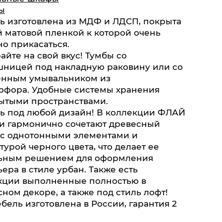
ы
ь изготовлена из МДФ и ЛДСП, покрыта
й матовой пленкой к которой очень
о прикасаться.
йте на свой вкус! Тумбы со
шницей под накладную раковину или со
енным умывальником из
рфора. Удобные системы хранения
рытыми пространствами.
ь под любой дизайн! В коллекции ФЛАЙ
и гармонично сочетают древесный
 с однотонными элементами и
урой черного цвета, что делает ее
ьным решением для оформления
ера в стиле урбан. Также есть
кции выполненные полностью в
ном декоре, а также под стиль лофт!
бель изготовлена в России, гарантия 2