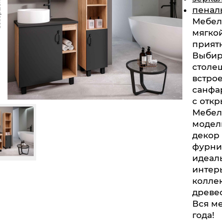
пенал
Мебел
мягко
приятн
Выбира
столе
встро
санфа
с отк
Мебел
модел
декор
фурнит
идеал
интерь
колле
древес
Вся ме
года!