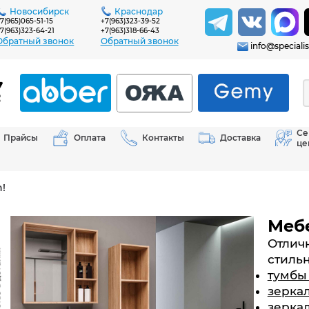
Новосибирск
Краснодар
7(965)065-51-15
+7(963)323-39-52
7(963)323-64-21
+7(963)318-66-43
Обратный звонок
Обратный звонок
info@specialis
Се
Прайсы
Оплата
Контакты
Доставка
це
!
Мебе
Отлич
стиль
тумбы
зерка
зерка