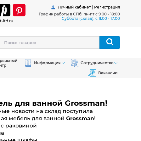
Личный кабинет
|
Регистрация
График работы в СПб: пн-пт с 9:00 - 18:00
Суббота (склад): c 11:00 - 17:00
t-ltd.ru
рвисный
Информация
Сотрудничество
нтр
Вакансии
ль для ванной Grossman!
ные новости на склад поступила
ная мебель для ванной
Grossman
!
 с раковиной
ла
льные шкафы