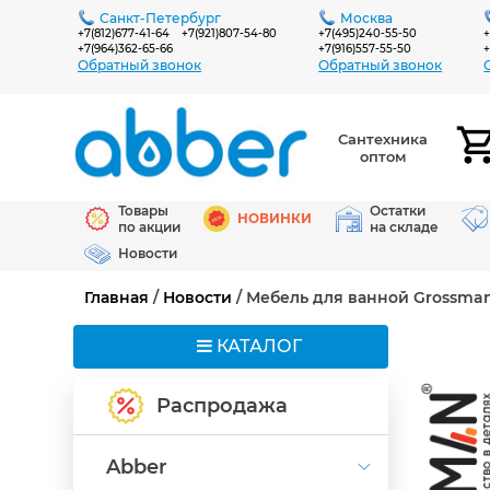
Санкт-Петербург
Москва
+7(812)677-41-64
+7(921)807-54-80
+7(495)240-55-50
+
+7(964)362-65-66
+7(916)557-55-50
+
Обратный звонок
Обратный звонок
Сантехника
оптом
Товары
Остатки
НОВИНКИ
по акции
на складе
Новости
Главная
/
Новости
/ Мебель для ванной Grossman
КАТАЛОГ
Распродажа
Abber