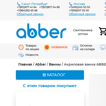
Санкт-Петербург
Москва
+7(812)677-41-64
+7(921)807-54-80
+7(495)240-55-50
+
+7(964)362-65-66
+7(916)557-55-50
+
Обратный звонок
Обратный звонок
Сантехника
оптом
Товары
Остатки
НОВИНКИ
по акции
на складе
Новости
Главная
/
Abber
/
Ванны
/ Акриловая ванна ABBE
КАТАЛОГ
C этим товаром покупают