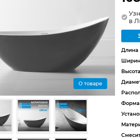
Узн
в 
Длина
Ширин
Высот
Диамет
О товаре
Распо
Форма
Устано
Матер
Смеси