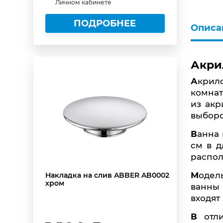
Личном кабинете
ПОДРОБНЕЕ
Описа
Акри
Акриловая ванна ABBER AB9233G серого цвета предназначена для установки в ванных
комнат
из акр
выборо
Ванна имеет овальную форму, что придаёт ей утончённый вид. Размеры ванны составляют 184
см в д
распол
Модель оборудована каркасом и ножками, что облегчает процесс её установки. Установка
Накладка на слив ABBER AB0002
хром
ванны 
входят
В отличии от некоторых угловых акриловых ванн, размеры ABBER AB9233G позволяют