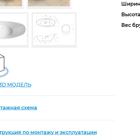
Ширин
Высота
Вес бру
 3D МОДЕЛЬ
тажная схема
трукция по монтажу и эксплуатации