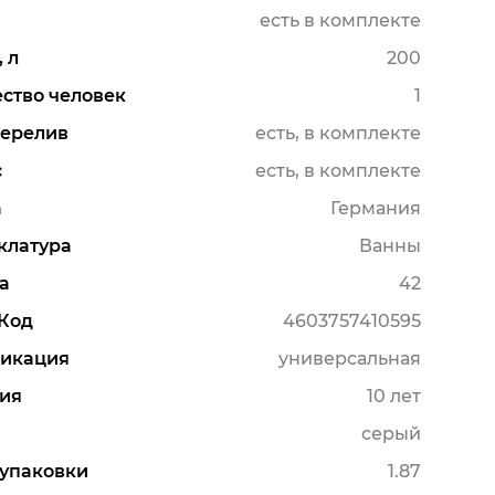
есть в комплекте
 л
200
ство человек
1
перелив
есть, в комплекте
с
есть, в комплекте
а
Германия
клатура
Ванны
а
42
Код
4603757410595
икация
универсальная
ия
10 лет
серый
упаковки
1.87