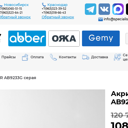
Новосибирск
Краснодар
7(965)065-51-15
+7(963)323-39-52
7(963)323-64-21
+7(963)318-66-43
Обратный звонок
Обратный звонок
info@specialis
Се
Прайсы
Оплата
Контакты
Доставка
це
R AB9233G серая
Акр
AB92
120 
10