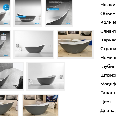
Ножки
Объем,
Количе
Слив-
Карка
Стран
Номен
Глубин
Штрих
Модиф
Гарант
Цвет
Длина 