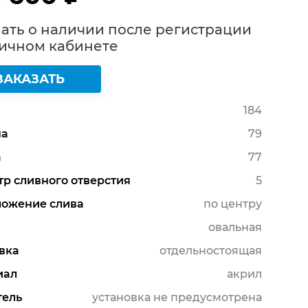
ать о наличии после регистрации
Личном кабинете
ЗАКАЗАТЬ
184
а
79
а
77
р сливного отверстия
5
ложение слива
по центру
овальная
вка
отдельностоящая
иал
акрил
тель
установка не предусмотрена