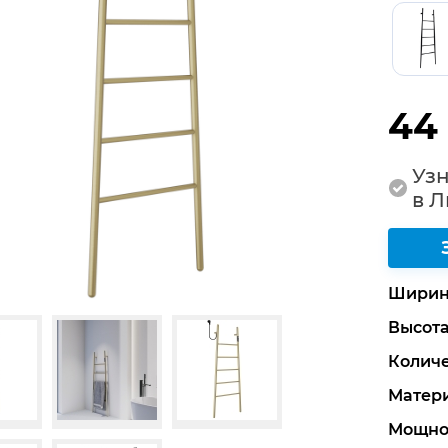
44
Узн
в 
Ширин
Высот
Количе
Матер
Мощнос