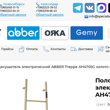
Новосибирск
Краснодар
7(965)065-51-15
+7(963)323-39-52
7(963)323-64-21
+7(963)318-66-43
Обратный звонок
Обратный звонок
info@specialis
Се
Прайсы
Оплата
Контакты
Доставка
це
цесушитель электрический ABBER Treppe AH4705G золото 
Пол
элек
AH47
цвет: