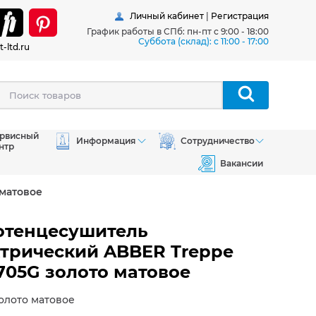
Личный кабинет
|
Регистрация
График работы в СПб: пн-пт с 9:00 - 18:00
Суббота (склад): c 11:00 - 17:00
t-ltd.ru
рвисный
Информация
Сотрудничество
нтр
Вакансии
матовое
отенцесушитель
трический ABBER Treppe
05G золото матовое
золото матовое