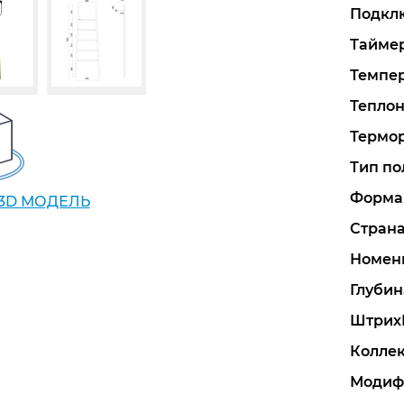
Подкл
Тайме
Темпер
Теплон
Термор
Тип по
Форма
 3D МОДЕЛЬ
Стран
Номен
Глубин
Штрих
Колле
Модиф