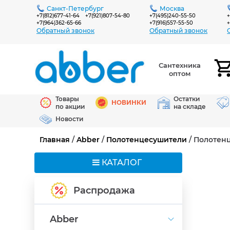
Санкт-Петербург
Москва
+7(812)677-41-64
+7(921)807-54-80
+7(495)240-55-50
+
+7(964)362-65-66
+7(916)557-55-50
+
Обратный звонок
Обратный звонок
Сантехника
оптом
Товары
Остатки
НОВИНКИ
по акции
на складе
Новости
Главная
/
Abber
/
Полотенцесушители
/ Полотен
КАТАЛОГ
Распродажа
Abber