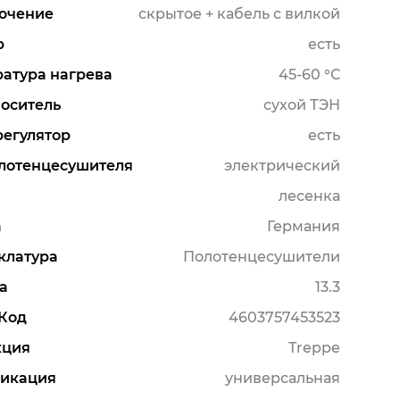
ючение
скрытое + кабель с вилкой
р
есть
атура нагрева
45-60 °С
оситель
сухой ТЭН
егулятор
есть
лотенцесушителя
электрический
лесенка
а
Германия
клатура
Полотенцесушители
а
13.3
Код
4603757453523
кция
Treppe
икация
универсальная