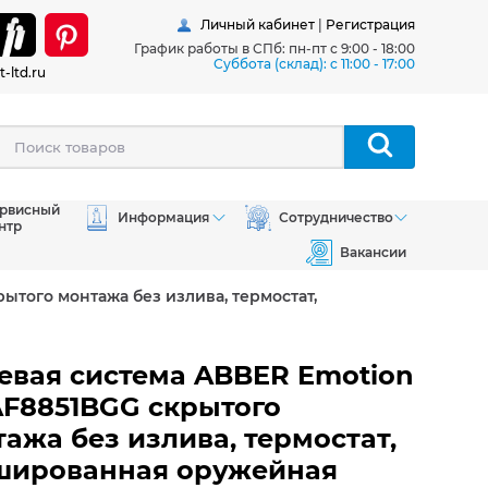
Личный кабинет
|
Регистрация
График работы в СПб: пн-пт с 9:00 - 18:00
Суббота (склад): c 11:00 - 17:00
t-ltd.ru
рвисный
Информация
Сотрудничество
нтр
Вакансии
ытого монтажа без излива, термостат,
евая система ABBER Emotion
AF8851BGG скрытого
ажа без излива, термостат,
шированная оружейная