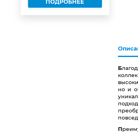
ПОДРОБНЕЕ
Описа
Благодаря уникальным свойствам нержавеющей стали, мы смогли создать совершенно новые
колле
высоки
но и о
уника
подхо
преобр
повсед
Преим