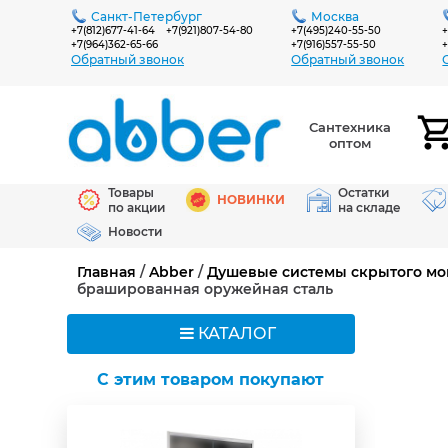
Санкт-Петербург
Москва
+7(812)677-41-64
+7(921)807-54-80
+7(495)240-55-50
+
+7(964)362-65-66
+7(916)557-55-50
+
Обратный звонок
Обратный звонок
Сантехника
оптом
Товары
Остатки
НОВИНКИ
по акции
на складе
Новости
Главная
/
Abber
/
Душевые системы скрытого мо
брашированная оружейная сталь
КАТАЛОГ
C этим товаром покупают