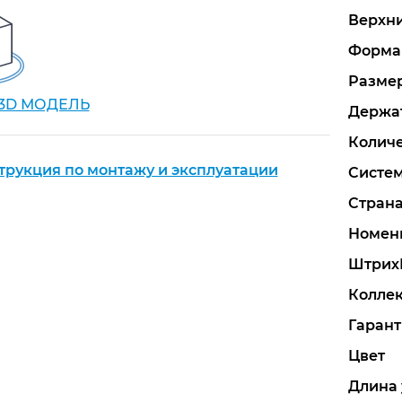
Верхн
Форма
Размер
 3D МОДЕЛЬ
Держат
Количе
трукция по монтажу и эксплуатации
Систем
Стран
Номен
Штрих
Колле
Гарант
Цвет
Длина 