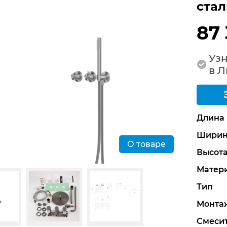
стал
87
Узн
в 
Длина
Ширин
О товаре
Высот
Матер
Тип
Монта
Смеси