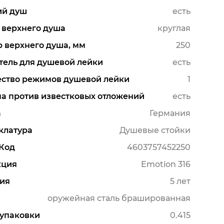
ий душ
есть
 верхнего душа
круглая
 верхнего душа, мм
250
ель для душевой лейки
есть
ство режимов душевой лейки
1
а против известковых отложений
есть
а
Германия
клатура
Душевые стойки
Код
4603757452250
кция
Emotion 316
ия
5 лет
оружейная сталь брашированная
упаковки
0.415