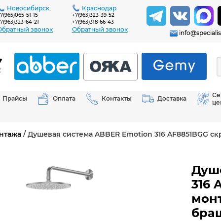
Новосибирск
Краснодар
7(965)065-51-15
+7(963)323-39-52
7(963)323-64-21
+7(963)318-66-43
Обратный звонок
Обратный звонок
info@specialis
Се
Прайсы
Оплата
Контакты
Доставка
це
нтажа
/ Душевая система ABBER Emotion 316 AF8851BGG скр
Душ
316 
монт
бра